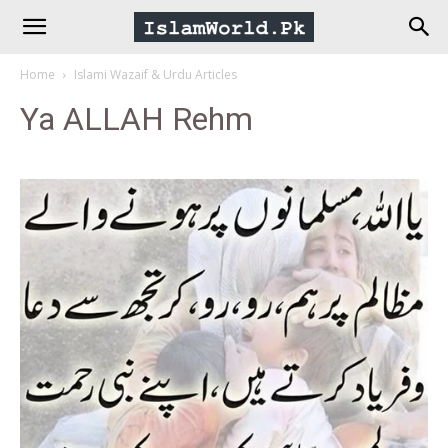
IslamWorld.pk
Home
Islami Wazaif & Urdu Articles
–
Ya ALLAH Rehm
The
Religion
of
Peace