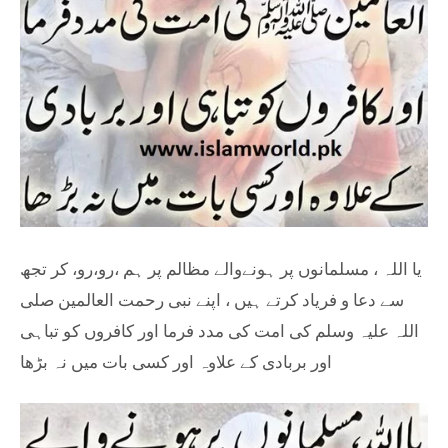
یا اللہ ، مسلمانوں پر ہونےوالے مظالم پر ہم ،رو،رو، کر تجھ
سے دعا و فریاد کرتے ہیں ، اپنے نبی رحمت العالمین صلی
اللہ علیہ وسلم کی امت کی مدد فرما اور کافروں کو تباہی
اور بربادی کے علاوہ اور کسی بات میں نہ بڑھا