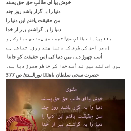
خوش بیا ای طالبِ حق حق پسند
دنیا را بہ گزار باشد روز چند
من حقیقت یافتم ایں دنیا را
دنیا را بہ گزاشتم بہر از خدا
مثنوی:۔ اے طالبِ حق! تجھے حق پسندی مبارک ہو
اِدھر آحق کی طرف کہ دنیا چند روزہ تماشہ ہے
اُسے چھوڑ دے ، میں دنیا کی اِس حقیقت کو جانتا
ہوں اس لئے میں نے اُسے خدا کی خاطر چھوڑ دیا ہے۔
حضرت سخی سلطان باھوؒ نورالہدیٰ ص 377