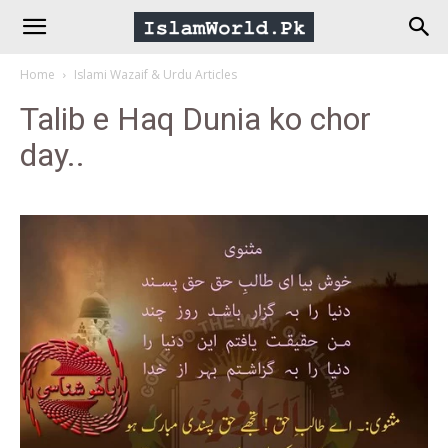
IslamWorld.pk
Home
Islami Wazaif & Urdu Articles
–
Talib e Haq Dunia ko chor
day..
The
Religion
of
Peace