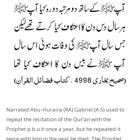
Narrated Abu-Huraira (RA) Gabriel (A.S) used to
repeat the recitation of the Qur’an with the
Prophet p.b.u.h once a year, but he repeated it
twice with him in the year he died. The Prophet