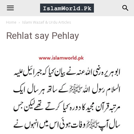
IslamWorld.pk
Home
Islami Wazaif & Urdu Articles
–
Rehlat say Pehlay
The
Religion
of
Peace