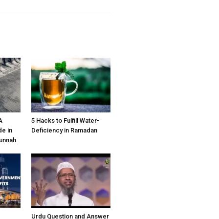
A
5 Hacks to Fulfill Water-
e in
Deficiency in Ramadan
Sunnah
Urdu Question and Answer