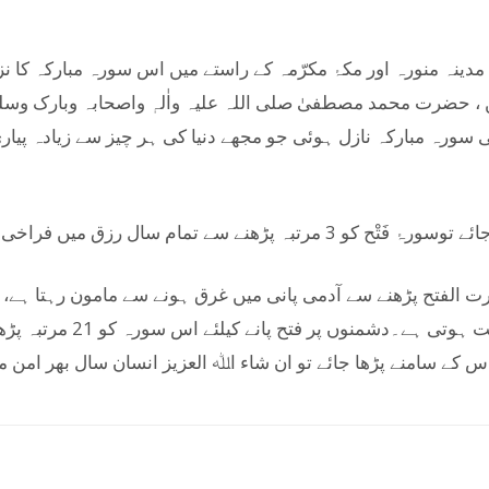
دینہ منورہ اور مکۂ مکرّمہ کے راستے میں اس سورہ مبارکہ کا نز
یین ، حضرت محمد مصطفیٰ صلی اللہ علیہ واٰلہٖ واصحابہ وبارک وس
ال رزق میں فراخی ہوتی ہے ۔ (جنّتی زیور ، ص596)
الفتح پڑھنے سے آدمی پانی میں غرق ہونے سے مامون رہتا ہے، ق
لکھ کر اپنے پاس رکھنے سے حف
س کے سامنے پڑھا جائے تو ان شاء اﷲ العزیز انسان سال بھر امن میں 
k
Twitter
Pinterest
WhatsApp