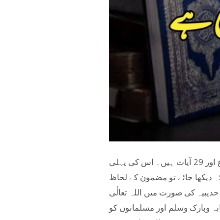
سورہ الفتح قرآن مجید کی 48ویں سورت ہے، یہ سورہ 26 ویں پارے میں ہے، اس سورہ کے 4 رکوع اور 29 آیات ہیں۔ اس کی پہلی
کہ دیکھا جائے تو مضمون کے لحاظ
دیبیہ کی صورت میں اللہ تعالٰی
بہ وبارک وسلم اور مسلمانوں کو