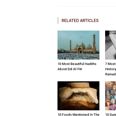
RELATED ARTICLES
10 Most Beautiful Hadiths
7 Most
About Eid Al-Fitr
Histor
Ramad
10 Foods Mentioned In The
10 Sun