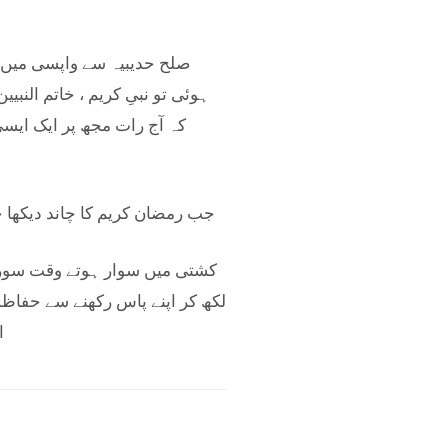
صلح حدیبیہ سے واپسی میں م
ہوئی تو نبیِ کریم ، خاتم النب
جب رمضان کریم کا چاند دیکھا جائے توسورۂ فَتْح کو 3 مرتبہ پڑھنے سے تمام س
کشتی میں سوار ہوتے وقت سورت 
ا