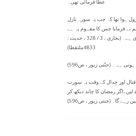
عطا فرمائی تھی۔
ول ہوا تھا کہ جب یہ سورہ نازل
لم نے فرمایا جس کا مفہوم یہ ہے
کہ آج رات مجھ پر ایک ایسی سورہ مبارکہ نازل ہوئی جو مجھے دنیا کی ہر چیز سے زیادہ پیاری ہے۔ (بخاری ، 3 / 328 ، حدیث :
4833ملتقطا)
تال اور جِدال کے وقت یہ سورت
اظت ہوتی ہے۔دشمنوں پر فتح پانے کیلئے اس سورہ کو 21 مرتبہ پڑھ لیں ،اگر رمضان کا چاند دیکھ کر
رہے گا۔ (جنتی زیور ، ص596)
Faceboo
Share