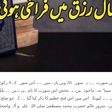
حا مبینا” سے ماخوذ ہیں، یہ محض اس سورت کا نام ہی نہیں ہے بل
ے، کیونکہ اس میں اس فتح عظیم کا ذکر کیا گیا ہے کہ جو صلح ح
بیین ، سرور عالم حضرت محمد مصطفیٰ صلی اللہ علیہ و آلہ واصحا