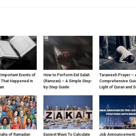
 Important Events of
How to Perform Eid Salah
Taraweeh Prayer – 
y That Happened in
(Ramzan) – A Simple Step-
Comprehensive Guid
an
by-Step Guide
Light of Quran and 
nahs of Ramadan
Easiest Ways To Calculate
Job Announcement: