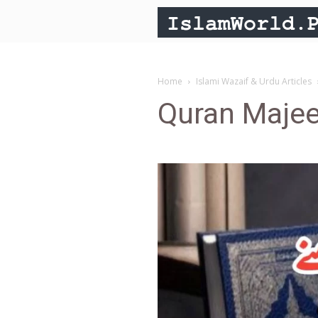
Home
Islami Wazaif & Urdu Articles
Quran Majee