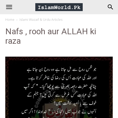
IslamWorld.pk
Home
Islami Wazaif & Urdu Articles
–
Nafs , rooh aur ALLAH ki
raza
The
Religion
of
Peace