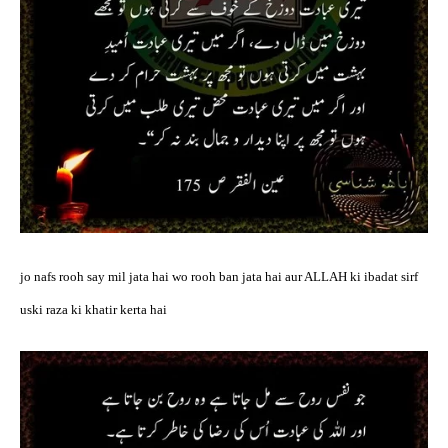
jo nafs rooh say mil jata hai wo rooh ban jata hai aur ALLAH ki ibadat sirf
uski raza ki khatir kerta hai