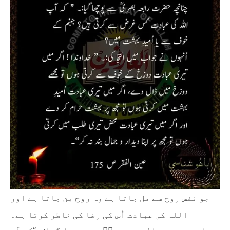
جو نفس روح سے مل جاتا ہے وہ روح بن جاتا ہے اور
اللہ کی عبادت اُس کی رضا کی خاطر کرتا ہے۔