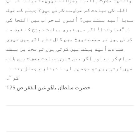
چنانچہ حضرت رالعبہ بصریؒ سے پوچھا گیا:۔ “کہ آپ
اللہ کی عبادت کس غرض سے کرتی ہیں؟ جہنم کے خوف
سےیا اُمیدِ بہشت میں؟ اُنہوں نے جواب میں التجا کی
:۔ “خداوندا ! اگر میں تیری عبادت دوزخ کے خوف سے
کرتی ہوں تو مجھے دوزخ میں ڈال دے ، اگر میں تیری
عبادت اُمیدِ بہشت میں کرتی ہوں تو مجھ پر بہشت
حرام کر دے اور اگر میں تیری عبادت محض تیری طلب
میں کرتی ہوں تو مجھ پر اپنا دیدار و جمال بند نہ
کر “۔
حضرت سلطان باھُو عین الفقر ص 175
Facebook
Twitter
Pinterest